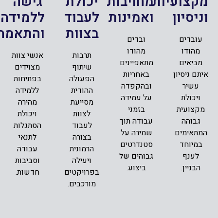
מקצועיות
מחויבות
יכולת
גישה
וניסיון
ואמינות
לעבוד
ללמידה
בצוות
והתאמה
עובדים
ובדים
מהודו
מהודו
תרבות
אנשי צוות
מביאים
מתאפיינים
שיתוף
מצוידים
איתם ניסיון
באחריות
הפעולה
בפתיחות
עשיר
ובהקפדה
ההודית
ללמידה
ויכולת
על עמידה
מסייעת
מהירה
מקצועית
בזמני
לצוות
ויכולת
גבוהה
עבודה תוך
לעבוד
הסתגלות
המתאימים
שמירה על
בצורה
לתנאי
במיוחד
סטנדרטים
הרמונית
עבודה
לענף
גבוהים של
ויעילה
וסביבות
הבניין.
ביצוע.
בפרויקטים
חדשות.
מורכבים.