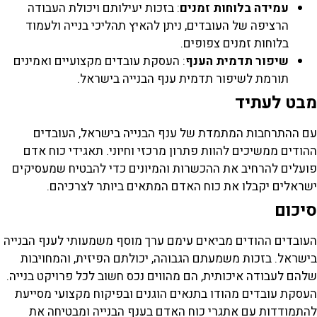
עמידה בלוחות זמנים
: בזכות יעילותם ויכולת העבודה
הרציפה של העובדים, ניתן להאיץ תהליכי בנייה ולעמוד
בלוחות זמנים צפופים.
שיפור תדמית הענף
: העסקת עובדים מקצועיים ואמינים
תורמת לשיפור תדמית ענף הבנייה בישראל.
בט לעתיד
ם ההתרחבות המתמדת של ענף הבנייה בישראל, העובדים
הודים ממשיכים להוות פתרון מרכזי וחיוני. תאגידי כוח אדם
ועלים להרחיב את ההכשרות והמיונים כדי להבטיח שמעסיקים
שראלים יקבלו את כוח האדם המתאים ביותר לצרכיהם.
יכום
עובדים ההודים מביאים עימם ערך מוסף משמעותי לענף הבנייה
ישראל. בזכות משמעתם הגבוהה, יכולתם הפיזית, והמחויבות
להם לעבודה איכותית, הם מהווים נכס חשוב לכל פרויקט בנייה.
עסקת עובדים מהודו בתנאים הוגנים ובפיקוח מקצועי מסייעת
התמודדות עם אתגרי כוח האדם בענף הבנייה ומבטיחה את