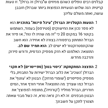
קבלנים רבים נופלים כשהם מניחים ש"ברזלן זה ברזלן". זו טעות
קריטית. הנה שלוש הטעויות הנפוצות ביותר שברזלן חובבן
עושה, ואתה משלם עליהן:
הטעות הקטלנית: הברזלן "עיגל פינות" בתוכנית
הוא
לא ספר נכון את החישוקים (סטירפס) בעמוד, השתמש
בקוטר 16 במקום 20 כי "זה מה שהיה לו נוח", או פיזר את
הברזל התחתון ברפסודה בצורה לא אחידה. הוא חשב
שהקונסטרוקטור לא ישים לב.
הוא תמיד שם לב.
התוצאה: האלמנט לא חזק מספיק הנדסית, ודורש פירוק
והרכבה מחדש.
הפצצה המתקתקת: 'כיסוי בטון' (ספייסרים) לא תקני
הברזלן 'השכיב' את כלוב הברזל ישירות על התבנית, בלי
מספיק ספייסרים ('שומרי מרחק'). הבטון לא 'עוטף' את
הברזל כמו שצריך. מה התוצאה? אחרי חורף אחד, המים
חודרים, הברזל מחליד ('קורוזיה'), מתנפח ו'מפוצץ' את
הבטון מבפנים. זה לא רק נראה נורא, זה כשל מבני שאתה
תצטרך לתקן על חשבונך.