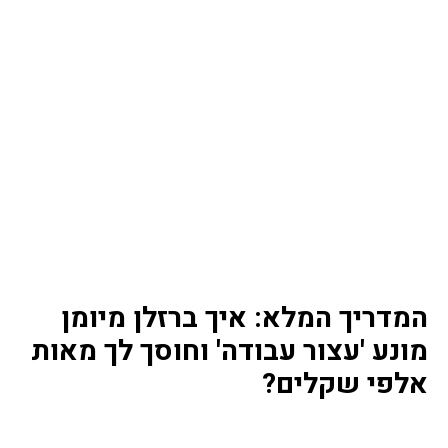
סמן קישורים
font_download
לאפס
cached
את
השארת משוב
כל
האפשרויות
הצהרת נגישות
המדריך המלא: איך ברזלן מיומן
מונע 'עצור עבודה' וחוסך לך מאות
אלפי שקלים?