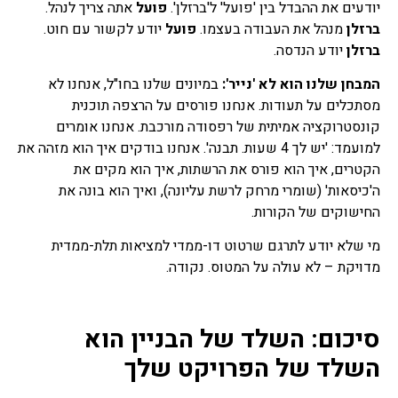
יודעים את ההבדל בין 'פועל' ל'ברזלן'.
פועל
אתה צריך לנהל.
ברזלן
מנהל את העבודה בעצמו.
פועל
יודע לקשור עם חוט.
ברזלן
יודע הנדסה.
המבחן שלנו הוא לא 'נייר':
במיונים שלנו בחו"ל, אנחנו לא
מסתכלים על תעודות. אנחנו פורסים על הרצפה תוכנית
קונסטרוקציה אמיתית של רפסודה מורכבת. אנחנו אומרים
למועמד: 'יש לך 4 שעות. תבנה'. אנחנו בודקים איך הוא מזהה את
הקטרים, איך הוא פורס את הרשתות, איך הוא מקים את
ה'כיסאות' (שומרי מרחק לרשת עליונה), ואיך הוא בונה את
החישוקים של הקורות.
מי שלא יודע לתרגם שרטוט דו-ממדי למציאות תלת-ממדית
מדויקת – לא עולה על המטוס. נקודה.
סיכום: השלד של הבניין הוא
השלד של הפרויקט שלך