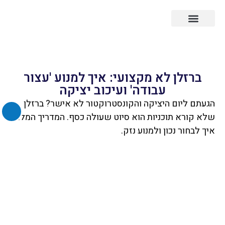
עובדים זרים לפי מדינה
עובדים זרים לפי התמחות
השבת את ההבזקים
visibility_off
סמן כותרות
ברזלן לא מקצועי: איך למנוע 'עצור
title
עבודה' ועיכוב יציקה
זום (הקטנה)
zoom_out
הגעתם ליום היציקה והקונסטרוקטור לא אישר? ברזלן
זום (הגדלה)
zoom_in
שלא קורא תוכניות הוא סיוט שעולה כסף. המדריך המלא
הקטנת גופן
remove_circle_outline
איך לבחור נכון ולמנוע נזק.
הגדלת גופן
add_circle_outline
גופן קריא
spellcheck
ניגודיות בהירה
brightness_high
ניגודיות כהה
brightness_low
הוסף קו תחתון לקישורים
format_underlined