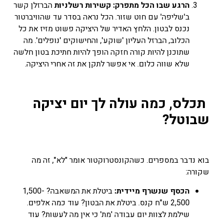
הרגע שבו הכל מתפרק: קשירות רשלניות
הברזלן קשר
ב'שליפה' עם חוט שזור. הכל נראה בסדר עד שהוויברטור
נכנס לבטון. הלחץ האדיר של היציקה פשוט מזיז את כל
הכלוב, הברזל העליון 'שוקע', והחישוקים 'נופלים'. מה
שתוכנן להיות קורה חזקה הופך להיות חתיכת בטון חלשה
שלא שווה כלום. אי אפשר לתקן את זה אחרי היציקה.
תכלס, כמה עולה לך יום יציקה
שבוטל?
בוא נדבר במספרים. כשהקונסטרוקטור אומר "לא", זה מה
שקורה:
הכסף שנשרף מיידית:
ביטלת את המשאבה? 1,500-
2,500 ש"ח קנס. ביטלת את הבטון? עוד כמה אלפים.
שילמת לצוות יום עבודה 'מת' כי אין מה לעשות? עוד