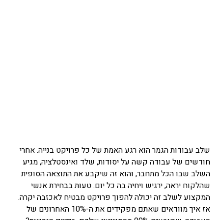
סמן קישורים
font_download
לאפס
cached
את
השארת משוב
כל
האפשרויות
הצהרת נגישות
שלב עבודות הגמר הוא רגע האמת של כל פרויקט בנייה. אחרי
חודשים של עבודה קשה על יסודות, שלד ואינסטלציה, מגיע
השלב שבו הכל מתחבר, והוא זה שיקבע את התוצאה הסופית
שהלקוח יראה, ירגיש ויחיה בה כל יום. טעות בבחירת אנשי
המקצוע לשלב זה יכולה להפוך פרויקט מבטיח לאכזבה יקרה.
אז איך מוודאים שאתם מפקידים את ה-10% האחרונים של