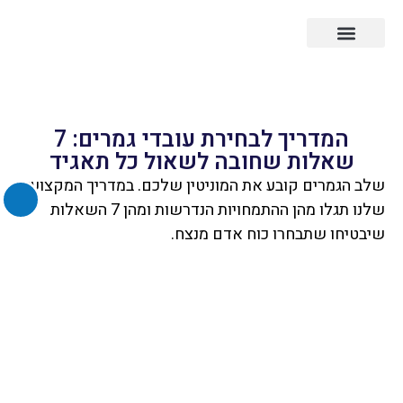
עובדים זרים לפי מדינה
עובדים זרים לפי התמחות
השבת את ההבזקים
visibility_off
סמן כותרות
המדריך לבחירת עובדי גמרים: 7
title
שאלות שחובה לשאול כל תאגיד
זום (הקטנה)
zoom_out
שלב הגמרים קובע את המוניטין שלכם. במדריך המקצועי
זום (הגדלה)
zoom_in
שלנו תגלו מהן ההתמחויות הנדרשות ומהן 7 השאלות
הקטנת גופן
remove_circle_outline
שיבטיחו שתבחרו כוח אדם מנצח.
הגדלת גופן
add_circle_outline
גופן קריא
spellcheck
ניגודיות בהירה
brightness_high
ניגודיות כהה
brightness_low
הוסף קו תחתון לקישורים
format_underlined