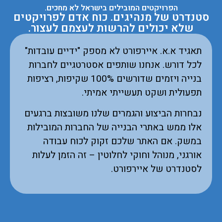
הפרויקטים המובילים בישראל לא מחכים.
סטנדרט של מנהיגים. כוח אדם לפרויקטים
שלא יכולים להרשות לעצמם לעצור.
תאגיד א.א. איירפורט לא מספק "ידיים עובדות"
לכל דורש. אנחנו שותפים אסטרטגיים לחברות
בנייה ויזמים שדורשים 100% שקיפות, רציפות
תפעולית ושקט תעשייתי אמיתי.
נבחרות הביצוע והגמרים שלנו משובצות ברגעים
אלו ממש באתרי הבנייה של החברות המובילות
במשק. אם האתר שלכם זקוק לכוח עבודה
אורגני, מנוהל וחוקי לחלוטין – זה הזמן לעלות
לסטנדרט של איירפורט.