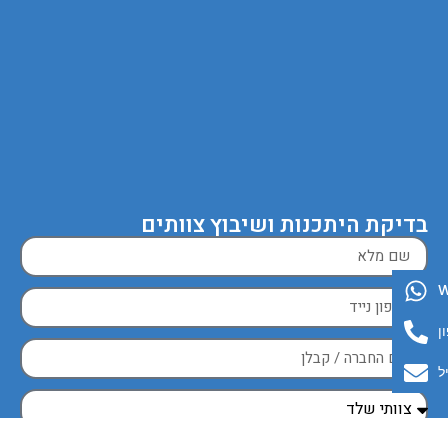
בדיקת היתכנות ושיבוץ צוותים
ן
ל