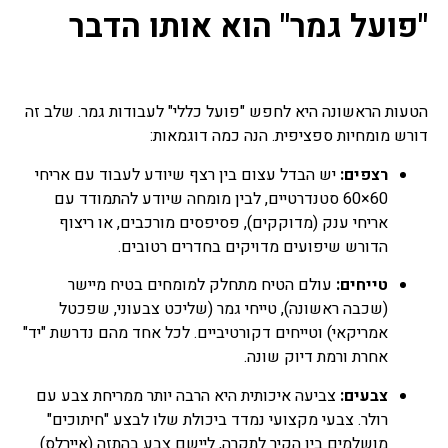
"פועל גמר" הוא אותו הדבר
הטעות הראשונה היא לחפש "פועל כללי" לעבודות גמר. שלב זה
דורש מומחיות ספציפית. הנה כמה דוגמאות:
רצפים:
יש הבדל עצום בין רצף שיודע לעבוד עם אריחי
60×60 סטנדרטיים, לבין מומחה שיודע להתמודד עם
אריחי ענק (מדוקקים), פסיפסים מורכבים, או ריצוף
הדורש שיפועים מדויקים בחדרים רטובים.
טייחים:
עולם הטיח מתחלק למומחים בטיח מיישר
(שכבה ראשונה), טייחי גמר (שליכט צבעוני, שפכטל
אמריקאי) וטייחים דקורטיביים. לכל אחד מהם נדרשת "יד"
אחרת ורמת דיוק שונה.
צבעים:
צביעה איכותית היא הרבה יותר ממריחת צבע עם
רולר. צבעי מקצועי נמדד ביכולת שלו לבצע "חיתוכים"
מושלמים בין הקיר לתקרה, ליישם צבע בהתזה (איירלס)